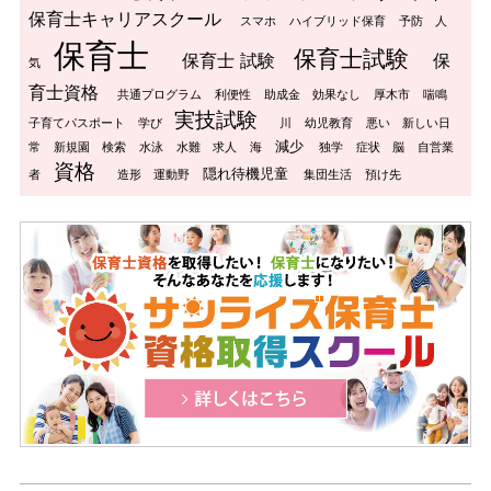
保育士キャリアスクール
スマホ
ハイブリッド保育
予防
人
保育士
保育士試験
保育士 試験
保
気
育士資格
共通プログラム
利便性
助成金
効果なし
厚木市
喘鳴
実技試験
子育てパスポート
学び
川
幼児教育
悪い
新しい日
減少
常
新規園
検索
水泳
水難
求人
海
独学
症状
脳
自営業
資格
隠れ待機児童
者
造形
運動野
集団生活
預け先