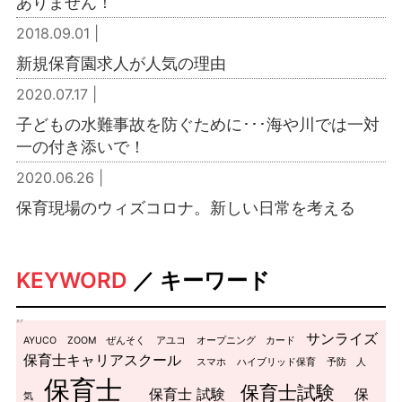
ありません！
2018.09.01 |
新規保育園求人が人気の理由
2020.07.17 |
子どもの水難事故を防ぐために･･･海や川では一対
一の付き添いで！
2020.06.26 |
保育現場のウィズコロナ。新しい日常を考える
KEYWORD
／ キーワード
タグ
サンライズ
AYUCO
ZOOM
ぜんそく
アユコ
オープニング
カード
保育士キャリアスクール
スマホ
ハイブリッド保育
予防
人
保育士
保育士試験
保育士 試験
保
気