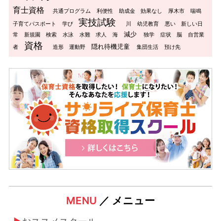
育士資格
共通プログラム
利便性
助成金
効果なし
厚木市
喘鳴
実技試験
子育てパスポート
学び
川
幼児教育
悪い
新しい日
減少
常
新規園
検索
水泳
水難
求人
海
独学
症状
脳
自営業
資格
隠れ待機児童
者
造形
運動野
集団生活
預け先
MENU
／ メニュー