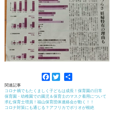
Facebook
Twitter
共
有
関連記事
コロナ禍でもたくましく子どもは成長！保育園の日常
保育園・幼稚園での園児＆保育士のマスク着用について
求む保育士増員！福山保育団体連絡会が動く！！
コロナ対策にも通じる？アフリカでポリオが根絶