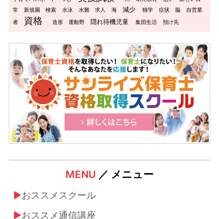
減少
常
新規園
検索
水泳
水難
求人
海
独学
症状
脳
自営業
資格
隠れ待機児童
者
造形
運動野
集団生活
預け先
MENU
／ メニュー
おススメスクール
おススメ通信講座