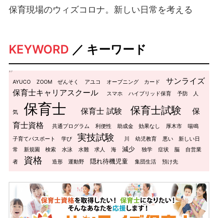
保育現場のウィズコロナ。新しい日常を考える
KEYWORD
／ キーワード
タグ
サンライズ
AYUCO
ZOOM
ぜんそく
アユコ
オープニング
カード
保育士キャリアスクール
スマホ
ハイブリッド保育
予防
人
保育士
保育士試験
保育士 試験
保
気
育士資格
共通プログラム
利便性
助成金
効果なし
厚木市
喘鳴
実技試験
子育てパスポート
学び
川
幼児教育
悪い
新しい日
減少
常
新規園
検索
水泳
水難
求人
海
独学
症状
脳
自営業
資格
隠れ待機児童
者
造形
運動野
集団生活
預け先