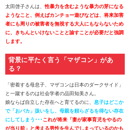
太田啓子さんは、
性暴力を含むような暴力の芽になる
ようなこと、例えばカンチョー遊びなどは、将来加害
者にも周りの被害者を無視する大人にもならないため
に、きちんといけないことと諭すことが必要だと強調
します。
背景に平たく言う「マザコン」があ
る？
「密着する母息子、マザコンは日本のダークサイド」
と一蹴するのは社会学者の品田知美さん。
娘ならば自立した存在へと育てるのに、
息子はどこか
で「おバカ」扱いをし、母親を頼らざるを得ない存在
にしてしまう･･･
これが将来「妻が家事育児をやるの
が当り前」と考える男性を生んでしまっているのかも