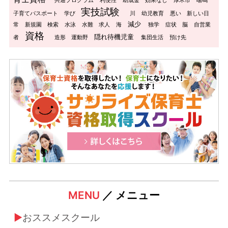
共通プログラム
利便性
助成金
効果なし
厚木市
喘鳴
実技試験
子育てパスポート
学び
川
幼児教育
悪い
新しい日
減少
常
新規園
検索
水泳
水難
求人
海
独学
症状
脳
自営業
資格
隠れ待機児童
者
造形
運動野
集団生活
預け先
MENU
／ メニュー
おススメスクール