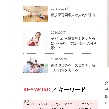
2018.09.01 |
新規保育園求人が人気の理由
2020.07.17 |
子どもの水難事故を防ぐため
に･･･海や川では一対一の付き
添いで！
2020.06.26 |
保育現場のウィズコロナ。新
しい日常を考える
ク
KEYWORD
／ キーワード
せ
保
タグ
年
AYUCO
ZOOM
ぜんそく
アユコ
オープニング