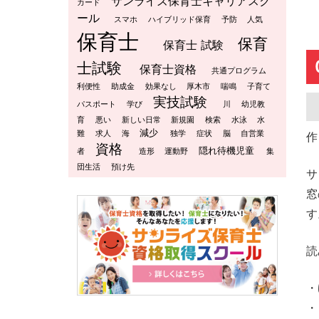
サンライズ保育士キャリアスク
カード
ール
スマホ
ハイブリッド保育
予防
人気
保育士
保育
保育士 試験
士試験
保育士資格
共通プログラム
利便性
助成金
効果なし
厚木市
喘鳴
子育て
実技試験
パスポート
学び
川
幼児教
育
悪い
新しい日常
新規園
検索
水泳
水
減少
難
求人
海
独学
症状
脳
自営業
作
資格
隠れ待機児童
者
造形
運動野
集
団生活
預け先
サ
窓
す
読
・
・