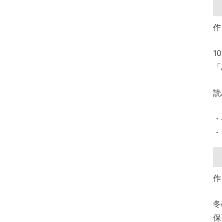
作
1
「
読
・
・
作
冬
保