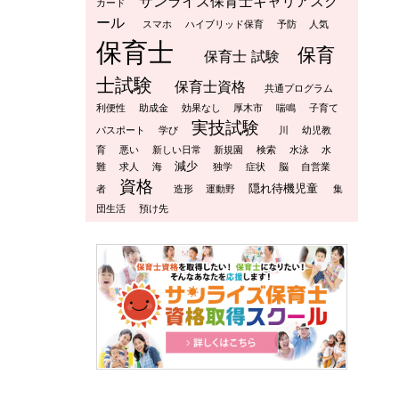
サンライズ保育士キャリアスク
カード
ール
スマホ
ハイブリッド保育
予防
人気
保育士
保育
保育士 試験
士試験
保育士資格
共通プログラム
利便性
助成金
効果なし
厚木市
喘鳴
子育て
実技試験
パスポート
学び
川
幼児教
育
悪い
新しい日常
新規園
検索
水泳
水
減少
難
求人
海
独学
症状
脳
自営業
資格
隠れ待機児童
者
造形
運動野
集
団生活
預け先