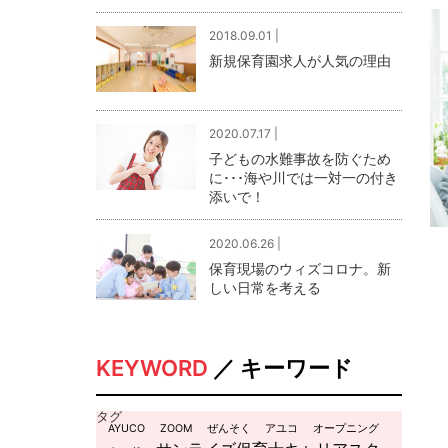
2018.09.01 |
新規保育園求人が人気の理由
2020.07.17 |
子どもの水難事故を防ぐため
に･･･海や川では一対一の付き
添いで！
2020.06.26 |
保育現場のウィズコロナ。新
しい日常を考える
KEYWORD
／ キーワード
タグ
AYUCO
ZOOM
ぜんそく
アユコ
オープニング