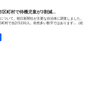
0市区町村で待機児童が3割減…
児童について、朝日新聞社が主要な自治体に調査しました。
区町村で合計5230人。依然多い数字ではあります…（続
book
itter
共
有