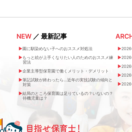
NEW
／ 最新記事
ARCH
園に馴染めない子へのおススメ対処法
202
もっと絵が上手くなりたい人のためのおススメ練
202
習法
202
企業主導型保育園で働くメリット・デメリット
202
筆記試験が終わったら…近年の実技試験の傾向と
202
対策
結局のところ保育園は足りているの？いないの？
待機児童は？