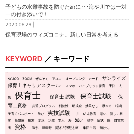
子どもの水難事故を防ぐために･･･海や川では一対
一の付き添いで！
2020.06.26 |
保育現場のウィズコロナ。新しい日常を考える
KEYWORD
／ キーワード
タグ
サンライズ
AYUCO
ZOOM
ぜんそく
アユコ
オープニング
カード
保育士キャリアスクール
スマホ
ハイブリッド保育
予防
人
保育士
保育士試験
保育士 試験
保
気
育士資格
共通プログラム
利便性
助成金
効果なし
厚木市
喘鳴
実技試験
子育てパスポート
学び
川
幼児教育
悪い
新しい日
減少
常
新規園
検索
水泳
水難
求人
海
独学
症状
脳
自営業
資格
隠れ待機児童
者
造形
運動野
集団生活
預け先