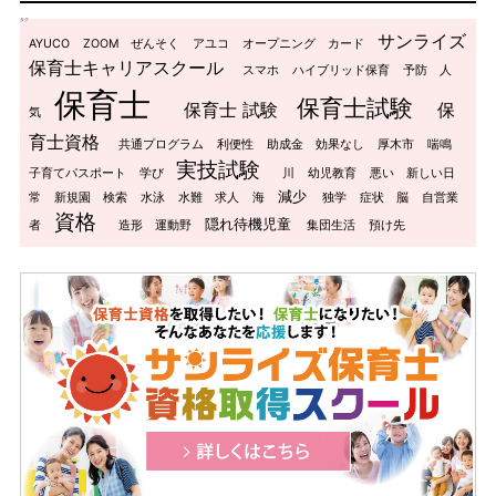
タグ
サンライズ
AYUCO
ZOOM
ぜんそく
アユコ
オープニング
カード
保育士キャリアスクール
スマホ
ハイブリッド保育
予防
人
保育士
保育士試験
保育士 試験
保
気
育士資格
共通プログラム
利便性
助成金
効果なし
厚木市
喘鳴
実技試験
子育てパスポート
学び
川
幼児教育
悪い
新しい日
減少
常
新規園
検索
水泳
水難
求人
海
独学
症状
脳
自営業
資格
隠れ待機児童
者
造形
運動野
集団生活
預け先