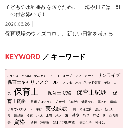
子どもの水難事故を防ぐために･･･海や川では一対
一の付き添いで！
2020.06.26 |
保育現場のウィズコロナ。新しい日常を考える
KEYWORD
／ キーワード
タグ
サンライズ
AYUCO
ZOOM
ぜんそく
アユコ
オープニング
カード
保育士キャリアスクール
スマホ
ハイブリッド保育
予防
人
保育士
保育士試験
保育士 試験
保
気
育士資格
共通プログラム
利便性
助成金
効果なし
厚木市
喘鳴
実技試験
子育てパスポート
学び
川
幼児教育
悪い
新しい日
減少
常
新規園
検索
水泳
水難
求人
海
独学
症状
脳
自営業
資格
隠れ待機児童
者
造形
運動野
集団生活
預け先